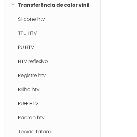
-
Transferência de calor vinil
Máquina de corte a laser de
vinil transferência de calor
Silicone htv
Máquina de corte de
TPU HTV
publicidade
PU HTV
HTV reflexivo
Registre htv
Brilho htv
PUFF HTV
Padrão htv
Tecido tatami