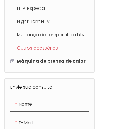
HTV especial
Night Light HTV
Mudança de temperatura htv
Outros acessórios
+
Máquina de prensa de calor
Mini Máquina de
Transferência de Imprensa de
Envie sua consulta
Calor
Nome
Máquina de transferência de
imprensa de calor industrial
E-Mail