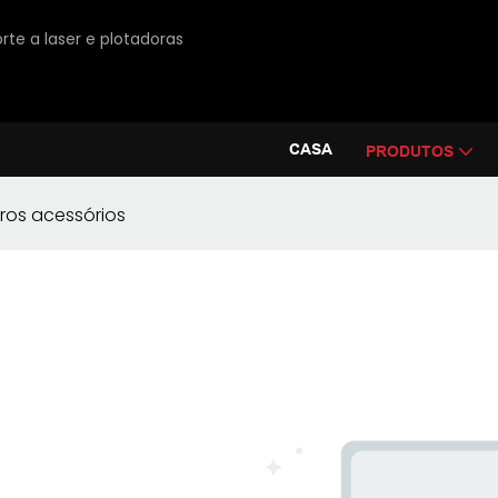
rte a laser e plotadoras
CASA
PRODUTOS
ros acessórios