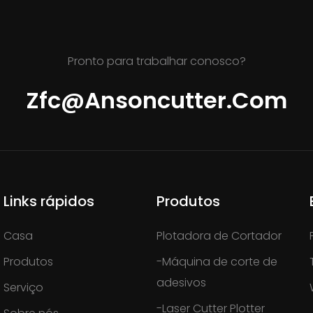
Pronto para trabalhar conosco?
Zfc@ansoncutter.com
Links rápidos
Produtos
Casa
Plotadora de Cortador
Produtos
-Máquina de corte de
adesivos
Serviço
-Laser Cutter Plotter