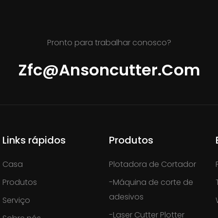
Pronto para trabalhar conosco?
Zfc@ansoncutter.com
Links rápidos
Produtos
Casa
Plotadora de Cortador
Produtos
-Máquina de corte de
adesivos
Serviço
-Laser Cutter Plotter