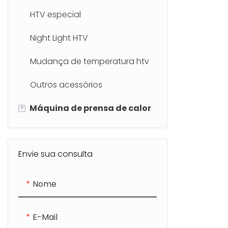
certamente
HTV especial
Night Light HTV
Mudança de temperatura htv
Outros acessórios
+
Máquina de prensa de calor
Mini Máquina de
Transferência de Imprensa de
Envie sua consulta
Calor
Nome
Máquina de transferência de
imprensa de calor industrial
E-Mail