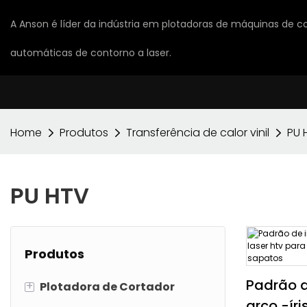
A Anson é líder da indústria em plotadoras de máquinas de co
automáticas de contorno a laser.
Home
Produtos
Transferência de calor vinil
PU 
PU HTV
Produtos
Padrão 
+
Plotadora de Cortador
arco -íri