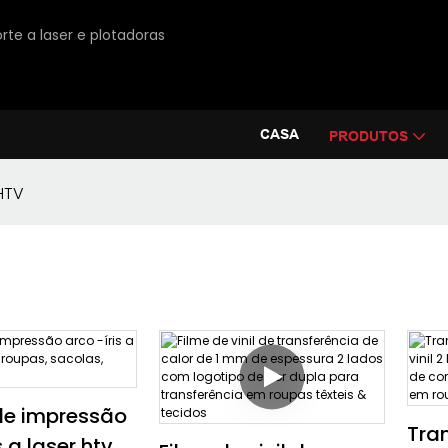
rte a laser e plotadoras
CASA
PRODUTOS
HTV
de impressão
Tran
s a laser htv