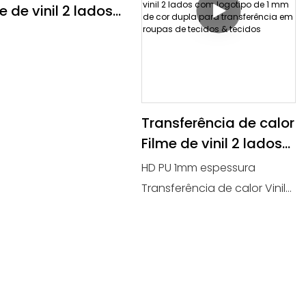
e de vinil 2 lados
 logotipo de 1 mm
cor de dupla para
nsferência em
as têxteis &
dos1
Transferência de calor
Filme de vinil 2 lados
com logotipo de 1 mm
HD PU 1mm espessura
de cor dupla para
Transferência de calor Vinil
transferência em
Produto de alta definição
roupas de tecidos &
Transferência de papel e
tecidos
filme
Vinil para transferência de
calor