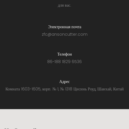
для вас.
Электронная почта
zfc@ansoncutter.com
Телефон
86-188 1829 6536
Адрес
Комната 1603-1605, корп. № 1, № 1318 Цисинь Роуд, Шанхай, Китай