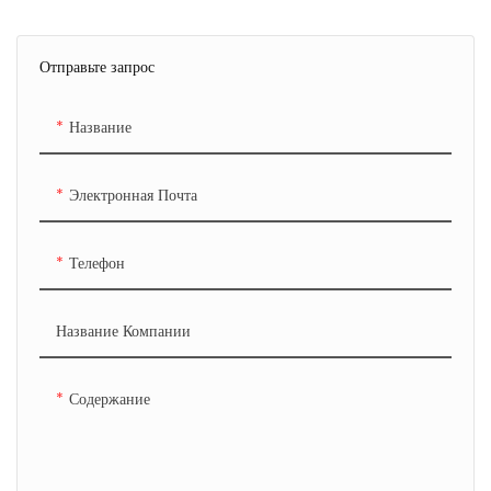
термопереноса Продукт для
переноса Высокое разрешение
Отправьте запрос
Термоперенос шерсти
Термоперенос шерсти Высокое
Название
разрешение Термоперенос
шерсти Термоперенос винила
Электронная Почта
Телефон
Название Компании
Содержание