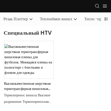
Резак Плоттер
Теплообмен винил
Тепло -пресса
Специальный HTV
Высококачественная шерстяная
термотрансферная виниловая
пленка для футболок. Моющаяся
Термоперенос винила Высокое
пленка на полиэстере с
разрешение Термопереносная
блестками и флоком для одежды.
бумага и пленка Винил для