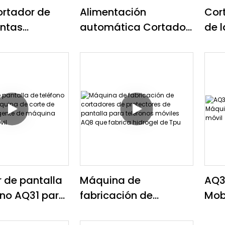
cortador de
Alimentación
Cor
ntas
automática Cortador
de l
pósito y
de película Base de
con
e con CCD
datos de conexión wifi
telé
Teléfono celular móvil
MOZ
pers
prot
móv
r de pantalla
Máquina de
AQ3
ono AQ31 para
fabricación de
Mob
de corte de
cortadores de
de c