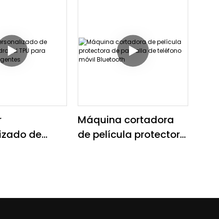
inteligente de
protectores de
lam
 protectora
pantalla para
teléfonos móviles AQ8
que fabrica hidrogel
de Tpu
r
Máquina cortadora
izado de
de película protectora
de hidrogel
de pantalla de
 teléfonos
teléfono móvil
tes
Bluetooth