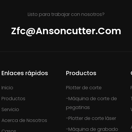
Listo para trabajar con nosotros?
Zfc@ansoncutter.com
Enlaces rápidos
Productos
Inicio
Plotter de corte
Productos
-Máquina de corte de
pegatinas
Servicio
-Plotter de corte láser
Acerca de Nosotros
-Máquina de grabado
Casos