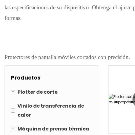
las especificaciones de su dispositivo. Obtenga el ajust
formas.
Protectores de pantalla móviles cortados con precisión.
Productos
+
Plotter de corte
Vinilo de transferencia de
Máquina de cortar láser de
+
calor
vinilo de transferencia de
calor
+
Máquina de prensa térmica
Silicona htv