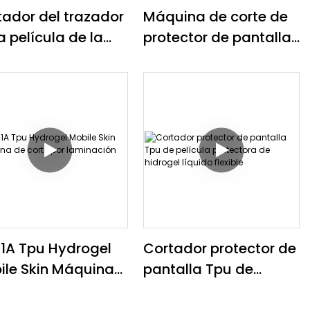
tador del trazador
Máquina de corte de
a película de la
protector de pantalla
traportada del
de TPU AQ31X
fono celular de
Máquina para
U para
fabricar películas de
onalizar el
pantalla de teléfono
ector del teléfono
il
1A Tpu Hydrogel
Cortador protector de
ile Skin Máquina
pantalla Tpu de
orte por
película protectora de