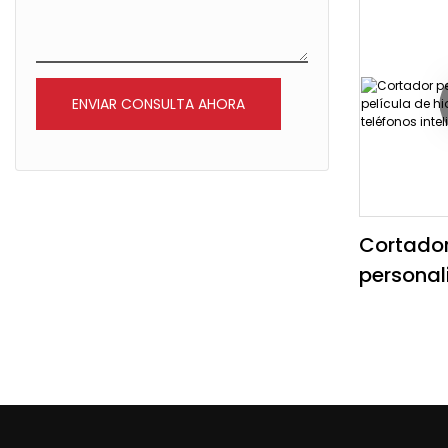
película 
máquina
Cambio de temperatura HTV
móvil
Otros accesorios
ENVIAR CONSULTA AHORA
Cortado
personal
película 
TPU para
inteligen