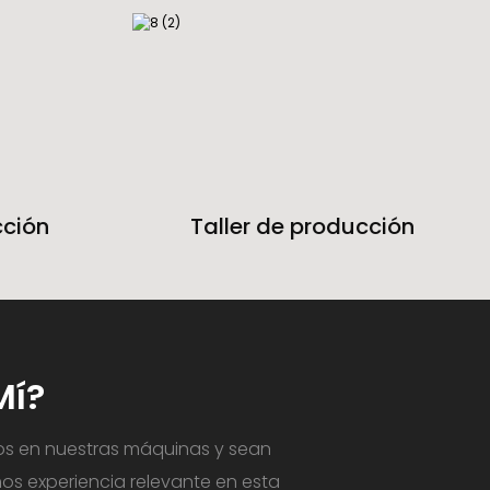
cción
Taller de producción
Mí?
s ​​en nuestras máquinas y sean
os experiencia relevante en esta