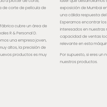
a a plotter de corte,
láser que desarrollamos s
 de corte de película de
exposición de Mumbai en 
una cálida respuesta del
Esperamos encontrar los
 fábrica cubre un área de
interesados ​​en nuestra
les R & Personal D.
capacidad de ventas loc
omos una empresa joven,
relevante en esta máqui
y altos, la precisión de
 nuevos productos es muy
Por supuesto, si eres un
nuestros productos.