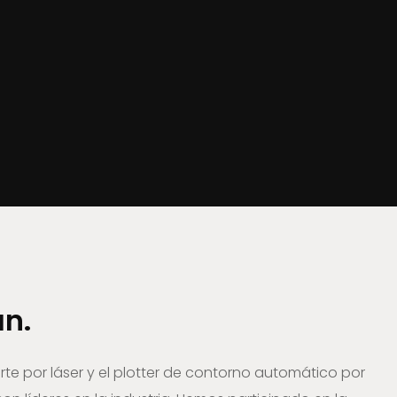
an.
rte por láser y el plotter de contorno automático por