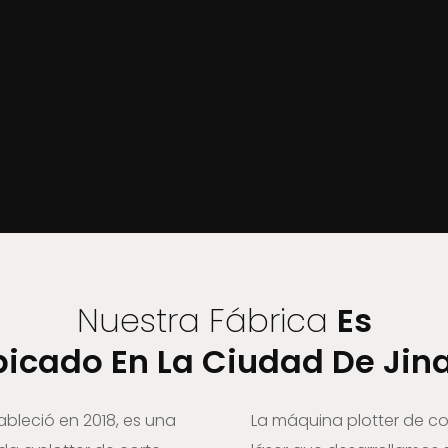
Nuestra Fábrica
Es
icado En La Ciudad De Jin
ableció en 2018, es una
La máquina plotter de co