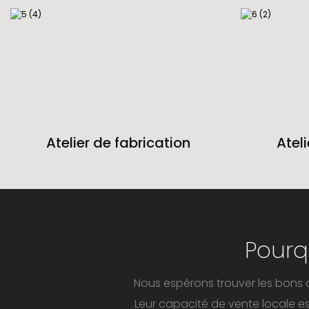
Atelier de fabrication
Atel
Pourq
Nous espérons trouver les bons a
Leur capacité de vente locale e