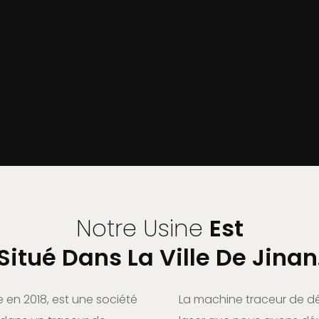
Notre Usine
Est
Situé Dans La Ville De Jinan
 en 2018, est une société
La machine traceur de d