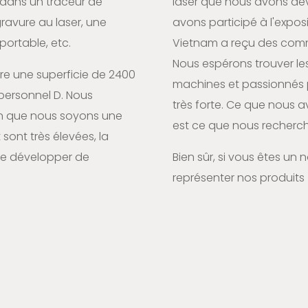
dans un traceur de
laser que nous avons dév
avure au laser, une
avons participé à l'expos
ortable, etc.
Vietnam a reçu des comm
Nous espérons trouver le
uvre une superficie de 2400
machines et passionnés pa
personnel D. Nous
très forte. Ce que nous 
n que nous soyons une
est ce que nous recher
sont très élevées, la
 de développer de
Bien sûr, si vous êtes un
représenter nos produits