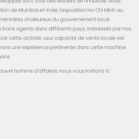
eloppés sont tous des leaders de l'industrie. Nous
ition de Mumbai en Inde, l'exposition Ho Chi Minh au
entaires chaleureux du gouvernement local.
s bons agents dans différents pays, intéressés par nos
r cette activité. Leur capacité de vente locale est
avons une expérience pertinente dans cette machine
chons
 nouvel homme d'affaires, nous vous invitons à