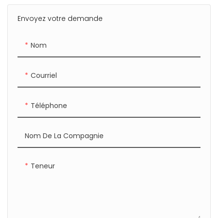
La taille du package:
Envoyez votre demande
32x5x5cm pour chaque
rouleau
Nom
Le matériau est des pes
Méthode de pelage:
refroidisse ou chaud
Courriel
Téléphone
Nom De La Compagnie
Teneur