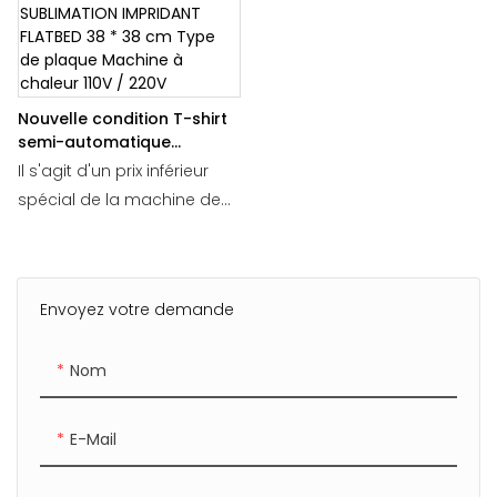
Nouvelle condition T-shirt
semi-automatique
SUBLIMATION IMPRIDANT
Il s'agit d'un prix inférieur
FLATBED 38 * 38 cm Type
spécial de la machine de
de plaque Machine à
transfert de presse de
chaleur 110V / 220V
chaleur.
La taille du package:
Envoyez votre demande
70x46x35 cm
Poids: 21 kg
Nom
E-Mail