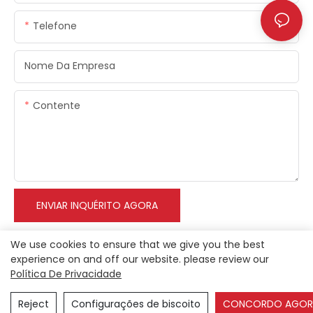
Telefone
Nome Da Empresa
Contente
ENVIAR INQUÉRITO AGORA
We use cookies to ensure that we give you the best
experience on and off our website. please review our
Política De Privacidade
Direitos autorais © 2023 Anson |
Mapa do site
Reject
Configurações de biscoito
CONCORDO AGOR