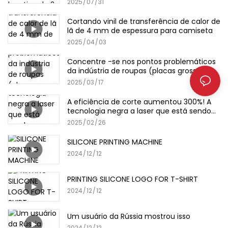
2025
07
31
Cortando vinil de transferência de calor de
lã de 4 mm de espessura para camiseta
2025
04
03
Concentre -se nos pontos problemáticos
da indústria de roupas (placas grossas,
filmes de letras)
2025
03
17
A eficiência de corte aumentou 300%! A
tecnologia negra a laser que está sendo
comprada pelos chefes das fábricas de
2025
02
26
vestuário
SILICONE PRINTING MACHINE
2024
12
12
PRINTING SILICONE LOGO FOR T-SHIRT
2024
12
12
Um usuário da Rússia mostrou isso
2024
12
12