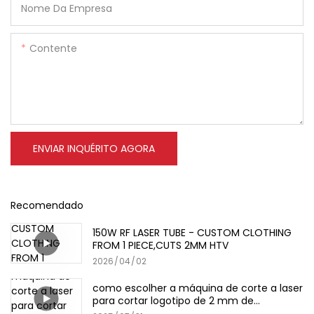
Nome Da Empresa
Contente
ENVIAR INQUÉRITO AGORA
Recomendado
150W RF LASER TUBE - CUSTOM CLOTHING
FROM 1 PIECE,CUTS 2MM HTV
2026
04
02
como escolher a máquina de corte a laser
para cortar logotipo de 2 mm de
espessura