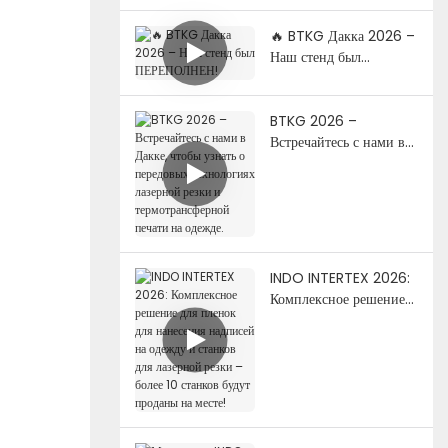
и УФ-печать.
🔥 BTKG Дакка 2026 –
Наш стенд был
ПЕРЕПОЛНЕН!
BTKG 2026 –
Встречайтесь с нами в
Дакке, чтобы узнать о
передовых технологиях
лазерной резки и
термотрансферной
печати на одежде.
INDO INTERTEX 2026:
Комплексное решение
для пленок для
нанесения надписей на
одежду и станков для
лазерной резки – более
10 станков будут
проданы на месте!