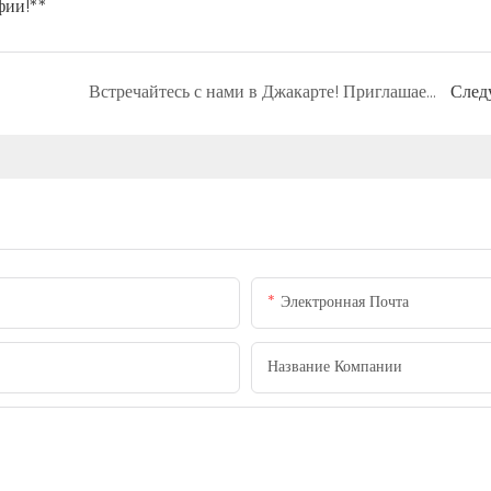
фии!**
Встречайтесь с нами в Джакарте! Приглашаем вас на INDO INTERTEX 2026!
След
Электронная Почта
Название Компании