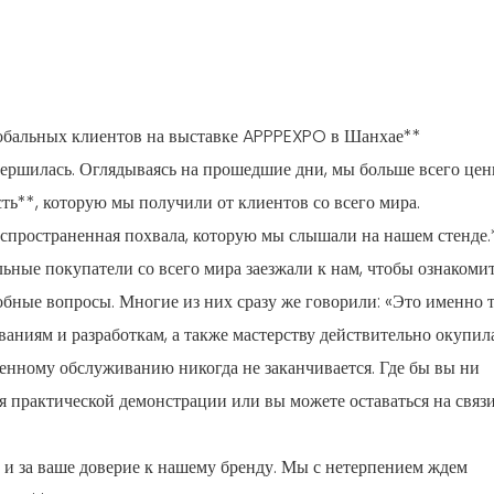
лобальных клиентов на выставке APPPEXPO в Шанхае**
ршилась. Оглядываясь на прошедшие дни, мы больше всего цен
ть**, которую мы получили от клиентов со всего мира.
аспространенная похвала, которую мы слышали на нашем стенде.
ные покупатели со всего мира заезжали к нам, чтобы ознакомит
бные вопросы. Многие из них сразу же говорили: «Это именно т
аниям и разработкам, а также мастерству действительно окупила
енному обслуживанию никогда не заканчивается. Где бы вы ни
ля практической демонстрации или вы можете оставаться на связ
 и за ваше доверие к нашему бренду. Мы с нетерпением ждем