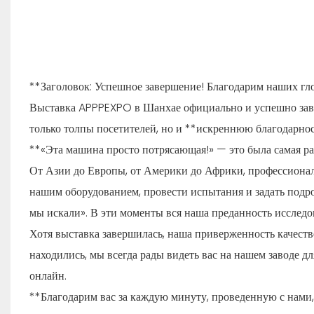
**Заголовок: Успешное завершение! Благодарим наших г
Выставка APPPEXPO в Шанхае официально и успешно заве
только толпы посетителей, но и **искреннюю благодарнос
**«Эта машина просто потрясающая!» — это была самая р
От Азии до Европы, от Америки до Африки, профессиональ
нашим оборудованием, провести испытания и задать подро
мы искали». В эти моменты вся наша преданность исследов
Хотя выставка завершилась, наша приверженность качеств
находились, мы всегда рады видеть вас на нашем заводе д
онлайн.
**Благодарим вас за каждую минуту, проведенную с нами,