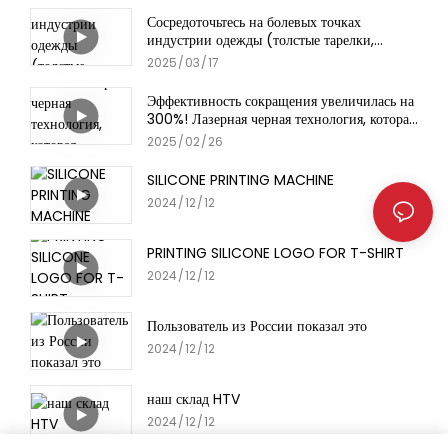
Сосредоточьтесь на болевых точках
индустрии одежды (толстые тарелки,
надписные фильмы)
2025
03
17
Эффективность сокращения увеличилась на
300%! Лазерная черная технология, которая
разбивается боссами швейных фабрик
2025
02
26
SILICONE PRINTING MACHINE
2024
12
12
PRINTING SILICONE LOGO FOR T-SHIRT
2024
12
12
Пользователь из России показал это
2024
12
12
наш склад HTV
2024
12
12