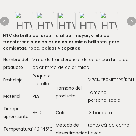
HTV de brillo del arco iris al por mayor, vinilo de
transferencia de calor de color mixto brillante, para
camisetas, ropa, bolsas y zapatos
Nombre del
Vinilo de transferencia de calor con brillo de
producto
color mixto de color mixto
Paquete
Embalaje
137CM*50METERS/ROLL
de rollo
Tamaño del
Tamaño
producto
Material
PES
personalizable
Tiempo
8-10
Color
13 bandera
apremiante
Método de
tanto cálido como
Temperatura
140-145℃
desestimación
fresco