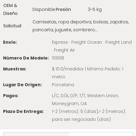
OEM &
Disponible
Presión
3-5 kg
Diseño
Camisetas, ropa deportiva, bolsas, zapatos,
Solicitud
pancarta, juguete, sombrero…
Envío:
Express · Freight Ocean · Freight Land
· Freight Air
Número De Modelo:
10908
Muestras:
$ 10.0/medidor | Mínimo Pedido: 1
metro
Lugar De Origen:
Porcelana
Pagos:
L/C, D/A, D/P, T/T, Western Union,
Moneygram, OA
Plazo De Entrega:
1-2 (metros): 5 (días),> 2 (metros):
para ser negociado (días)