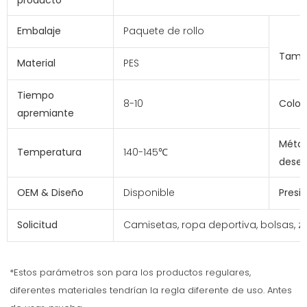
producto
Embalaje
Paquete de rollo
Tamañ
Material
PES
Tiempo
8-10
Color
apremiante
Méto
Temperatura
140-145℃
deses
OEM & Diseño
Disponible
Presi
Solicitud
Camisetas, ropa deportiva, bolsas, za
*Estos parámetros son para los productos regulares, 
diferentes materiales tendrían la regla diferente de uso. Antes 