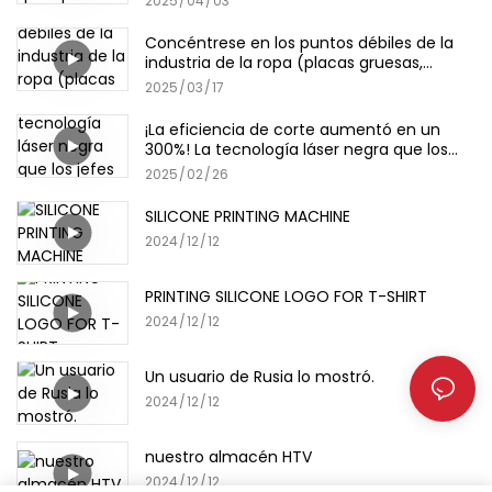
2025
04
03
Concéntrese en los puntos débiles de la
industria de la ropa (placas gruesas,
películas de letras)
2025
03
17
¡La eficiencia de corte aumentó en un
300%! La tecnología láser negra que los
jefes de las fábricas de prendas están
2025
02
26
recogidas
SILICONE PRINTING MACHINE
2024
12
12
PRINTING SILICONE LOGO FOR T-SHIRT
2024
12
12
Un usuario de Rusia lo mostró.
2024
12
12
nuestro almacén HTV
2024
12
12