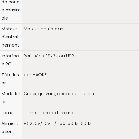
de coup
e maxim
ale
Moteur
Moteur pas à pas
d'entraî
nement
Interfac
Port série RS232 ou USB
e PC
Tête las
par HAOKE
er
Mode las
Creux, gravure, découpe, dessin
er
Lame
Lame standard Roland
Aliment
AC220V/110V +/- 5%, 50HZ-60HZ
ation