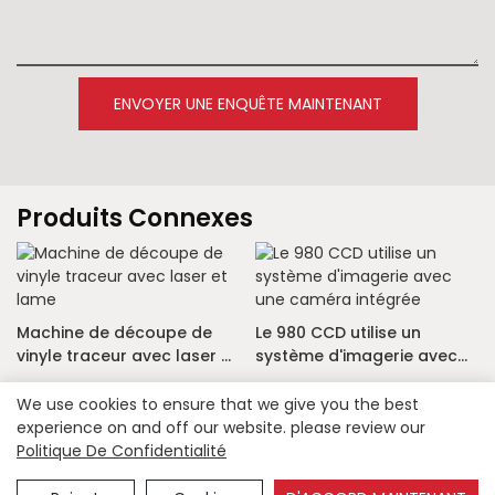
ENVOYER UNE ENQUÊTE MAINTENANT
Produits Connexes
Machine de découpe de
Le 980 CCD utilise un
vinyle traceur avec laser et
système d'imagerie avec
lame
une caméra intégrée
We use cookies to ensure that we give you the best
experience on and off our website. please review our
Politique De Confidentialité
Copyright © 2026 Anson -
lfisher.com
|
Plan du site