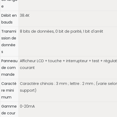
e
Débit en
38.4K
bauds
Transmi
8 bits de données, 0 bit de parité, 1 bit d'arrêt
ssion de
donnée
s
Panneau
Afficheur LCD + touche + interrupteur + test + régula
de com
courant
mande
Caractè
Caractère chinois : 3 mm ; lettre : 2 mm ; (varie selo
re mini
support)
mum
Gamme
0-20mA
de cour