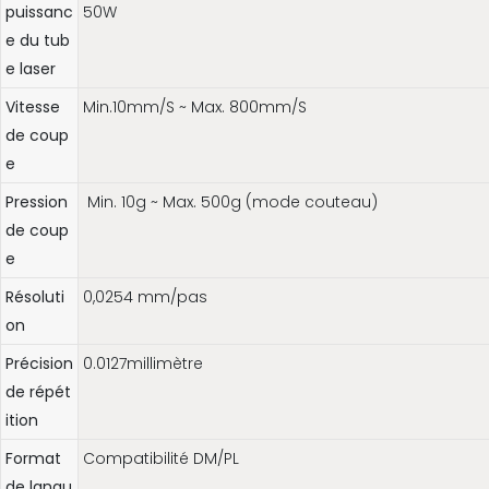
puissanc
50W
e du tub
e laser
Vitesse
Min.10mm/S ~ Max. 800mm/S
de coup
e
Pression
Min. 10g ~ Max. 500g (mode couteau)
de coup
e
Résoluti
0,0254 mm/pas
on
Précision
0.0127millimètre
de répét
ition
Format
Compatibilité DM/PL
de langu