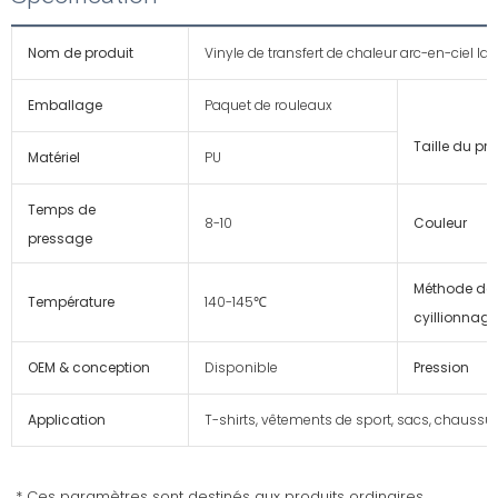
Nom de produit
Vinyle de transfert de chaleur arc-en-ciel las
Emballage
Paquet de rouleaux
Taille du pro
Matériel
PU
Temps de
8-10
Couleur
pressage
Méthode de
Température
140-145℃
cyillionnage
OEM & conception
Disponible
Pression
Application
T-shirts, vêtements de sport, sacs, chaussur
* Ces paramètres sont destinés aux produits ordinaires, 