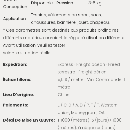
Disponible
Pression
3-5 kg
Conception
T-shirts, vêtements de sport, sacs,
Application
chaussures, bannière, jouet, chapeau…
* Ces paramètres sont destinés aux produits ordinaires,
différents matériaux auraient la règle d'utilisation différente.
Avant utilisation, veuillez tester
selon la situation réelle.
Expédition:
Express · Freight océan · Freed
terrestre · Freight aérien
Échantillons:
5,0 $ / mètre | Min. Commande: 1
mètre
Lieu D'origine:
Chine
Paiements:
L / C, D / A, D / P, T / T, Western
Union, Moneygram, OA
Délai De Mise En Œuvre:
1-1000 (mètres): 5 (jours),> 1000
(mètres): à négocier (jours)