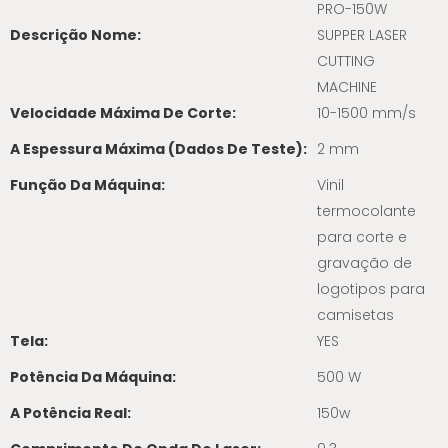
PRO-150W
Descrição Nome:
SUPPER LASER
CUTTING
MACHINE
Velocidade Máxima De Corte:
10-1500 mm/s
A Espessura Máxima (dados De Teste):
2 mm
Função Da Máquina:
Vinil
termocolante
para corte e
gravação de
logotipos para
camisetas
Tela:
YES
Potência Da Máquina:
500 W
A Potência Real:
150w