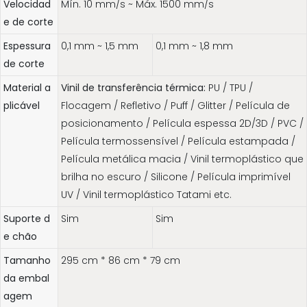
Velocidad
Mín. 10 mm/s ~ Máx. 1500 mm/s
e de corte
Espessura
0,1 mm ~ 1,5 mm
0,1 mm ~ 1,8 mm
de corte
Material a
Vinil de transferência térmica:
PU / TPU /
plicável
Flocagem / Refletivo / Puff / Glitter / Película de
posicionamento / Película espessa 2D/3D / PVC /
Película termossensível / Película estampada /
Película metálica macia / Vinil termoplástico que
brilha no escuro / Silicone / Película imprimível
UV / Vinil termoplástico Tatami etc.
Suporte d
Sim
Sim
e chão
Tamanho
295 cm * 86 cm * 79 cm
da embal
agem