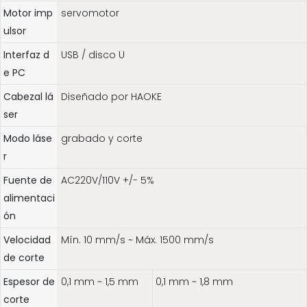
Motor imp
servomotor
ulsor
Interfaz d
USB / disco U
e PC
Cabezal lá
Diseñado por HAOKE
ser
Modo láse
grabado y corte
r
Fuente de
AC220V/110V +/- 5%
alimentaci
ón
Velocidad
Mín. 10 mm/s ~ Máx. 1500 mm/s
de corte
Espesor de
0,1 mm ~ 1,5 mm
0,1 mm ~ 1,8 mm
corte