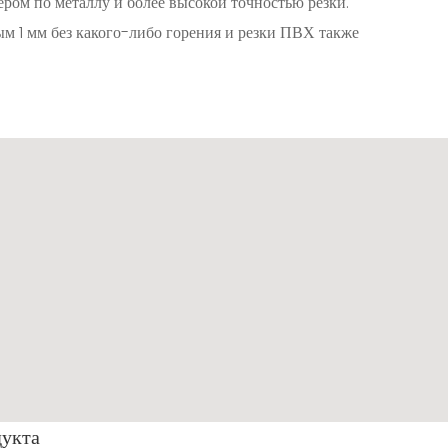
ером по металлу и более высокой точностью резки.
м 1 мм без какого-либо горения и резки ПВХ также
дукта