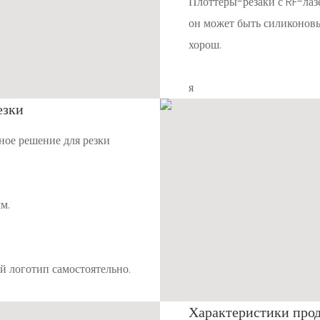
Плоттеры-резаки с RF-лаз
он может быть силиконовы
хорош.
я
езки
ное решение для резки
м.
ой логотип самостоятельно.
Характеристики про