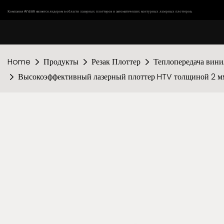
Компания Anson является лидером в области лазерных плоттеров и автоматических контурных лазерных плоттеров.
Home
Продукты
Резак Плоттер
Теплопередача вини
Высокоэффективный лазерный плоттер HTV толщиной 2 мм д