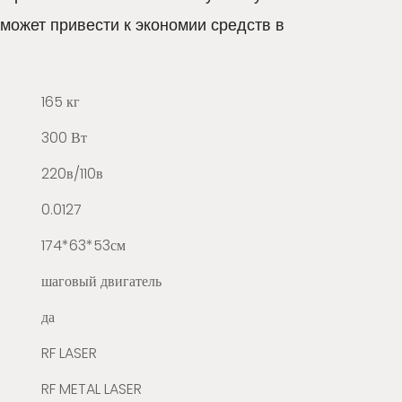
может привести к экономии средств в
165 кг
300 Вт
220в/110в
0.0127
174*63*53см
шаговый двигатель
да
RF LASER
RF METAL LASER