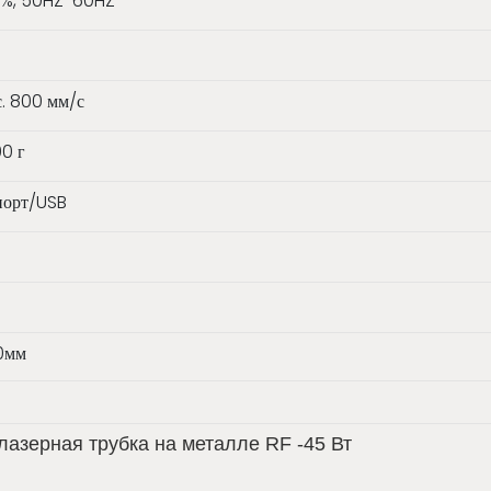
5%, 50HZ-60HZ
с. 800 мм/с
00 г
порт/USB
0мм
лазерная трубка на металле RF -45 Вт