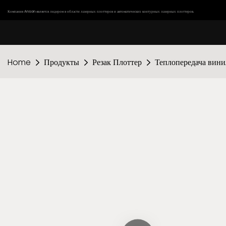
Компания Anson является лидером в области лазерных плоттеров и автоматических контурных лазерных плоттеров.
Home
Продукты
Резак Плоттер
Теплопередача вини