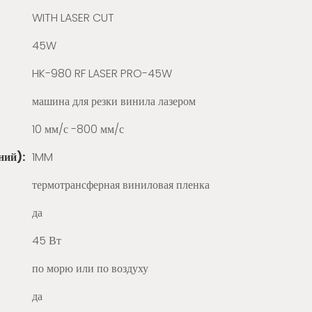
WITH LASER CUT
45W
HK-980 RF LASER PRO-45W
машина для резки винила лазером
10 мм/с -800 мм/с
ний):
1MM
термотрансферная виниловая пленка
да
45 Вт
по морю или по воздуху
да